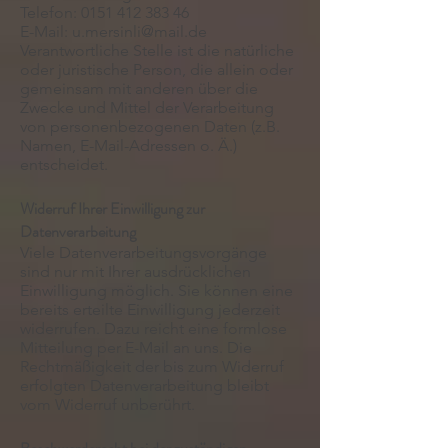
Telefon:
0151 412 383 46
E-Mail: u.mersinli@mail.de
Verantwortliche Stelle ist die natürliche
oder juristische Person, die allein oder
gemeinsam mit anderen über die
Zwecke und Mittel der Verarbeitung
von personenbezogenen Daten (z.B.
Namen, E-Mail-Adressen o. Ä.)
entscheidet.
Widerruf Ihrer Einwilligung zur
Datenverarbeitung
Viele Datenverarbeitungsvorgänge
sind nur mit Ihrer ausdrücklichen
Einwilligung möglich. Sie können eine
bereits erteilte Einwilligung jederzeit
widerrufen. Dazu reicht eine formlose
Mitteilung per E-Mail an uns. Die
Rechtmäßigkeit der bis zum Widerruf
erfolgten Datenverarbeitung bleibt
vom Widerruf unberührt.