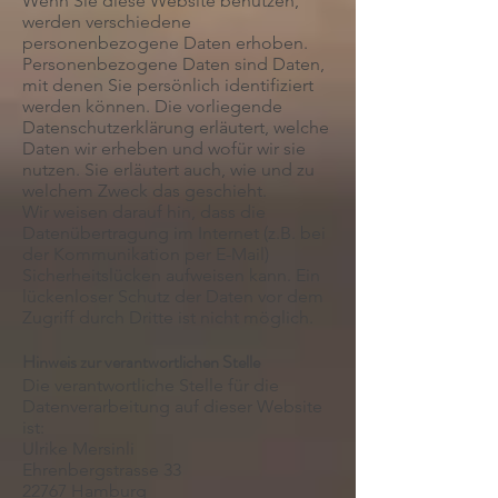
Wenn Sie diese Website benutzen,
werden verschiedene
personenbezogene Daten erhoben.
Personenbezogene Daten sind Daten,
mit denen Sie persönlich identifiziert
werden können. Die vorliegende
Datenschutzerklärung erläutert, welche
Daten wir erheben und wofür wir sie
nutzen. Sie erläutert auch, wie und zu
welchem Zweck das geschieht.
Wir weisen darauf hin, dass die
Datenübertragung im Internet (z.B. bei
der Kommunikation per E-Mail)
Sicherheitslücken aufweisen kann. Ein
lückenloser Schutz der Daten vor dem
Zugriff durch Dritte ist nicht möglich.
Hinweis zur verantwortlichen Stelle
Die verantwortliche Stelle für die
Datenverarbeitung auf dieser Website
ist:
Ulrike Mersinli
Ehrenbergstrasse 33
22767 Hamburg