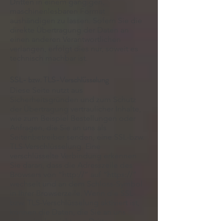
Dritten in einem gängigen,
maschinenlesbaren Format
aushändigen zu lassen. Sofern Sie die
direkte Übertragung der Daten an
einen anderen Verantwortlichen
verlangen, erfolgt dies nur, soweit es
technisch machbar ist.
SSL- bzw. TLS-Verschlüsselung
Diese Seite nutzt aus
Sicherheitsgründen und zum Schutz
der Übertragung vertraulicher Inhalte,
wie zum Beispiel Bestellungen oder
Anfragen, die Sie an uns als
Seitenbetreiber senden, eine SSL-bzw.
TLS-Verschlüsselung. Eine
verschlüsselte Verbindung erkennen
Sie daran, dass die Adresszeile des
Browsers von “http://” auf “https://”
wechselt und an dem Schloss-Symbol
in Ihrer Browserzeile. Wenn die SSL-
bzw. TLS-Verschlüsselung aktiviert ist,
können die Daten, die Sie an uns