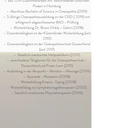
- seit 2019 Zusammenarbeit mit verschiedenen ärztlichen
Praxen in Hamburg
- Abschluss Bachelor of Science in Osteopathie (2019)
-
5 Jährige Osteopathieausbildung an der OSD
( 2019) mit
erfolgreich abgeschlossener BAO - Prüfung
- Weiterbildung Dr. Bruno Chikly - Gehirn (2018)
- Dozententätigkeit an der Küstenländer Weiterbildung (seit
2017)
- Dozententätigkeit an der Osteopathieschule Deutschland
(seit 2017)
- Staatlich anerkannte Heilpraktikerin (2017)
- verschiedene Tätigkeiten für die Osteopathieschule -
Deutschland und Praxis Liem (2011)
- Ausbildung in der Akupunkt - Meridian - Massage (2009)
- Ayurveda - Masseurin (2008)
- Weiterbildung Kinesio -Taping (2008)
- Weiterbildung zur Lymphdrainagetherapeutin (2007)
- Staatlich anerkannte Physiotherapeutin (2006)