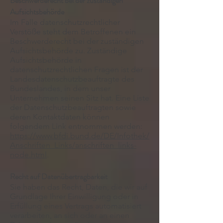
Beschwerderecht bei der zuständigen
Aufsichtsbehörde
Im Falle datenschutzrechtlicher
Verstöße steht dem Betroffenen ein
Beschwerderecht bei der zuständigen
Aufsichtsbehörde zu. Zuständige
Aufsichtsbehörde in
datenschutzrechtlichen Fragen ist der
Landesdatenschutzbeauftragte des
Bundeslandes, in dem unser
Unternehmen seinen Sitz hat. Eine Liste
der Datenschutzbeauftragten sowie
deren Kontaktdaten können
folgendem Link entnommen werden:
https://www.bfdi.bund.de/DE/Infothek/
Anschriften_Links/anschriften_links-
node.html
.
Recht auf Datenübertragbarkeit
Sie haben das Recht, Daten, die wir auf
Grundlage Ihrer Einwilligung oder in
Erfüllung eines Vertrags automatisiert
verarbeiten, an sich oder an einen