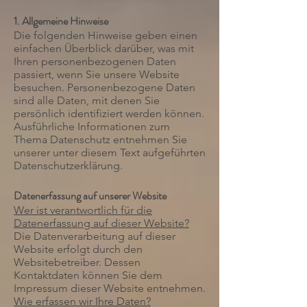
1. Allgemeine Hinweise
Die folgenden Hinweise geben einen
einfachen Überblick darüber, was mit
Ihren personenbezogenen Daten
passiert, wenn Sie unsere Website
besuchen. Personenbezogene Daten
sind alle Daten, mit denen Sie
persönlich identifiziert werden können.
Ausführliche Informationen zum
Thema Datenschutz entnehmen Sie
unserer unter diesem Text aufgeführten
Datenschutzerklärung.
Datenerfassung auf unserer Website
Wer ist verantwortlich für die
Datenerfassung auf dieser Website?
Die Datenverarbeitung auf dieser
Website erfolgt durch den
Websitebetreiber. Dessen
Kontaktdaten können Sie dem
Impressum dieser Website entnehmen.
Wie erfassen wir Ihre Daten?