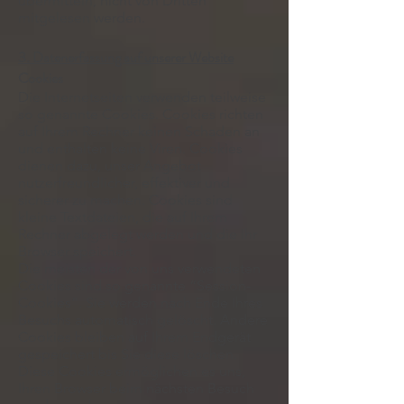
übermitteln, nicht von Dritten
mitgelesen werden.
3. Datenerfassung auf unserer Website
Cookies
Die Internetseiten verwenden teilweise
so genannte Cookies. Cookies richten
auf Ihrem Rechner keinen Schaden an
und enthalten keine Viren. Cookies
dienen dazu, unser Angebot
nutzerfreundlicher, effektiver und
sicherer zu machen. Cookies sind
kleine Textdateien, die auf Ihrem
Rechner abgelegt werden und die Ihr
Browser speichert.
Die meisten der von uns verwendeten
Cookies sind so genannte “Session-
Cookies”. Sie werden nach Ende Ihres
Besuchs automatisch gelöscht. Andere
Cookies bleiben auf Ihrem Endgerät
gespeichert bis Sie diese löschen.
Diese Cookies ermöglichen es uns,
Ihren Browser beim nächsten Besuch