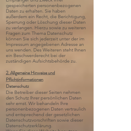
gespeicherten personenbezogenen
Daten zu erhalten. Sie haben
außerdem ein Recht, die Berichtigung,
Sperrung oder Löschung dieser Daten
zu verlangen. Hierzu sowie zu weiteren
Fragen zum Thema Datenschutz
können Sie sich jederzeit unter der im
Impressum angegebenen Adresse an
uns wenden. Des Weiteren steht Ihnen
ein Beschwerderecht bei der
zuständigen Aufsichtsbehörde zu.
2. Allgemeine Hinweise und
Pflichtinformationen
Datenschutz
Die Betreiber dieser Seiten nehmen
den Schutz Ihrer persönlichen Daten
sehr ernst. Wir behandeln Ihre
personenbezogenen Daten vertraulich
und entsprechend der gesetzlichen
Datenschutzvorschriften sowie dieser
Datenschutzerklärung.