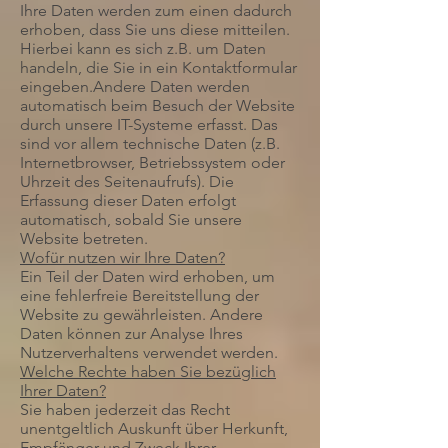
Ihre Daten werden zum einen dadurch
erhoben, dass Sie uns diese mitteilen.
Hierbei kann es sich z.B. um Daten
handeln, die Sie in ein Kontaktformular
eingeben.Andere Daten werden
automatisch beim Besuch der Website
durch unsere IT-Systeme erfasst. Das
sind vor allem technische Daten (z.B.
Internetbrowser, Betriebssystem oder
Uhrzeit des Seitenaufrufs). Die
Erfassung dieser Daten erfolgt
automatisch, sobald Sie unsere
Website betreten.
Wofür nutzen wir Ihre Daten?
Ein Teil der Daten wird erhoben, um
eine fehlerfreie Bereitstellung der
Website zu gewährleisten. Andere
Daten können zur Analyse Ihres
Nutzerverhaltens verwendet werden.
Welche Rechte haben Sie bezüglich
Ihrer Daten?
Sie haben jederzeit das Recht
unentgeltlich Auskunft über Herkunft,
Empfänger und Zweck Ihrer